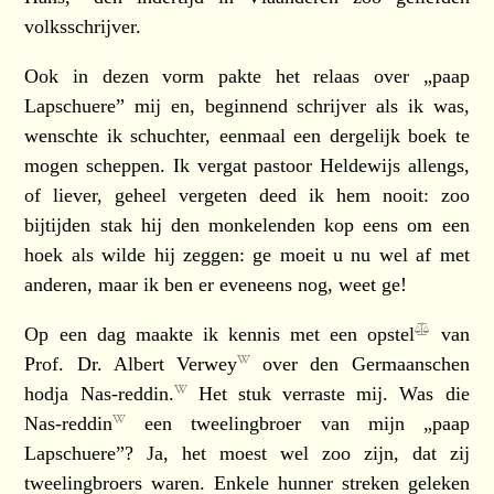
volksschrijver.
Ook in dezen vorm pakte het relaas over „paap
Lapschuere” mij en, beginnend schrijver als ik was,
wenschte ik schuchter, eenmaal een dergelijk boek te
mogen scheppen. Ik vergat pastoor Heldewijs allengs,
of liever, geheel vergeten deed ik hem nooit: zoo
bijtijden stak hij den monkelenden kop eens om een
hoek als wilde hij zeggen: ge moeit u nu wel af met
anderen, maar ik ben er eveneens nog, weet ge!
Op een dag maakte ik kennis met
een opstel
van
Prof. Dr. Albert Verwey
over den Germaanschen
hodja Nas-reddin.
Het stuk verraste mij. Was die
Nas-reddin
een tweelingbroer van mijn „paap
Lapschuere”? Ja, het moest wel zoo zijn, dat zij
tweelingbroers waren. Enkele hunner streken geleken