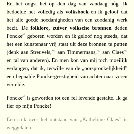
En het oogst het op den dag van vandaag nóg. Ik
bedoelde het volledig als
volksboek
en ik geloof dat
het alle goede hoedanigheden van een zoodanig werk
bezit. De
folklore, zuiver volksche bronnen
deden
Poncke
geboren worden en ik geloof nog steeds, dat
het een kunstenaar vrij staat uit deze bronnen te putten
(denk aan
Streuvels,
aan
Timmermans,
aan
Claes
en tal van anderen). En men kon van mij toch moeilijk
verlangen, dat ik, terwille van de „oorspronkelijkheid”
een bepaalde Poncke-geestigheid van achter naar voren
vertelde.
Poncke
is geworden tot een fel levende gestalte. Ik ga
fier op mijn Poncke!
Een stuk over het ontstaan van „Kathelijne Claes” is
weggelaten.