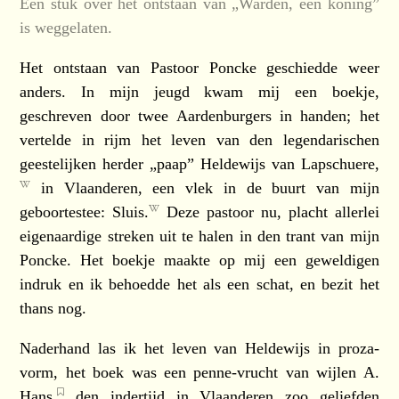
Een stuk over het ontstaan van „Warden, een koning”
is weggelaten.
Het ontstaan van Pastoor Poncke geschiedde weer
anders. In mijn jeugd kwam mij een boekje,
geschreven door twee Aardenburgers in handen; het
vertelde in rijm het leven van den legendarischen
geestelijken herder „paap” Heldewijs van
Lapschuere,
in Vlaanderen, een vlek in de buurt van mijn
geboortestee:
Sluis.
Deze pastoor nu, placht allerlei
eigenaardige streken uit te halen in den trant van mijn
Poncke. Het boekje maakte op mij een geweldigen
indruk en ik behoedde het als een schat, en bezit het
thans nog.
Naderhand las ik het leven van Heldewijs in proza-
vorm, het boek was een penne-vrucht van wijlen
A.
Hans,
den indertijd in Vlaanderen zoo geliefden