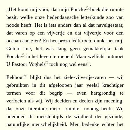
„Het komt mij voor, dat mijn
Poncke
-boek die ruimte
bezit, welke onze hedendaagsche letterkunde zoo van
noode heeft. Het is iets anders dan al dat navelgestaar,
dat varen op een vijvertje en dat vijvertje voor den
oceaan aan zien! En het proza lééft toch, dunkt het mij.
Geloof me, het was lang geen gemakkelijke taak
Poncke
in het leven te roepen! Maar wellicht ontmoet
U
Pastoor Voghels
toch nog wel eens”.
Eekhout
blijkt dus het ziele-vijvertje-varen — wij
gebruikten in dit afgeloopen jaar veelal krachtiger
termen voor dit begrip — even hartgrondig te
verfoeien als wij. Wij deelden en deelen zijn meening,
dat onze literatuur meer „ruimte” noodig heeft. Wij
noemden dit meestentijds de wijdheid der gezonde,
natuurlijke menschelijkheid. Men bedenke echter het