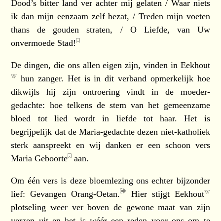
Dood’s bitter land ver achter mij gelaten / Waar niets
ik dan mijn eenzaam zelf bezat, / Treden mijn voeten
thans de gouden straten, / O Liefde, van Uw
onvermoede Stad!
De dingen, die ons allen eigen zijn, vinden in
Eekhout
hun zanger. Het is in dit verband opmerkelijk hoe
dikwijls hij zijn ontroering vindt in de moeder-
gedachte: hoe telkens de stem van het gemeenzame
bloed tot lied wordt in liefde tot haar. Het is
begrijpelijk dat de Maria-gedachte dezen niet-katholiek
sterk aanspreekt en wij danken er een schoon vers
Maria Geboorte
aan.
Om één vers is deze bloemlezing ons echter bijzonder
lief:
Gevangen Orang-Oetan.
Hier stijgt
Eekhout
plotseling weer ver boven de gewone maat van zijn
verzen uit en het is wéér een reden voor ons om te