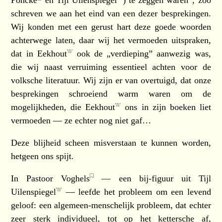
Poncke
en
Tijl Uilenspiegel
) te zeggen waren”, zoo
schreven we aan het eind van een dezer besprekingen.
Wij konden met een gerust hart deze goede woorden
achterwege laten, daar wij het vermoeden uitspraken,
dat in
Eekhout
ook de „verdieping” aanwezig was,
die wij naast verruiming essentieel achten voor de
volksche literatuur. Wij zijn er van overtuigd, dat onze
besprekingen schroeiend warm waren om de
mogelijkheden, die
Eekhout
ons in zijn boeken liet
vermoeden — ze echter nog niet gaf…
Deze blijheid scheen misverstaan te kunnen worden,
hetgeen ons spijt.
In
Pastoor Voghels
— een bij-figuur uit
Tijl
Uilenspiegel
— leefde het probleem om een levend
geloof: een algemeen-menschelijk probleem, dat echter
zeer sterk individueel, tot op het kettersche af,