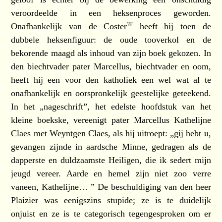
veroordeelde in een heksenproces geworden.
Onafhankelijk van
de Coster
heeft hij toen de
dubbele heksenfiguur: de oude tooverkol en de
bekorende maagd als inhoud van zijn boek gekozen. In
den biechtvader pater Marcellus, biechtvader en oom,
heeft hij een voor den katholiek een wel wat al te
onafhankelijk en oorspronkelijk geestelijke geteekend.
In het „nageschrift”, het edelste hoofdstuk van het
kleine boekske, vereenigt pater Marcellus Kathelijne
Claes met Weyntgen Claes, als hij uitroept: „gij hebt u,
gevangen zijnde in aardsche Minne, gedragen als de
dapperste en duldzaamste Heiligen, die ik sedert mijn
jeugd vereer. Aarde en hemel zijn niet zoo verre
vaneen, Kathelijne… ” De beschuldiging van den heer
Plaizier was eenigszins stupide; ze is te duidelijk
onjuist en ze is te categorisch tegengesproken om er