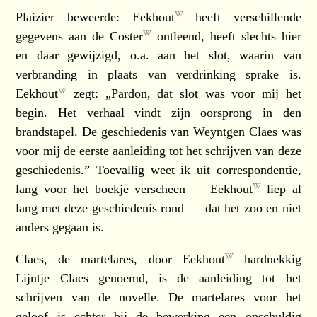
Plaizier beweerde:
Eekhout
heeft verschillende
gegevens aan
de Coster
ontleend, heeft slechts hier
en daar gewijzigd, o.a. aan het slot, waarin van
verbranding in plaats van verdrinking sprake is.
Eekhout
zegt: „Pardon, dat slot was voor mij het
begin. Het verhaal vindt zijn oorsprong in den
brandstapel. De geschiedenis van Weyntgen Claes was
voor mij de eerste aanleiding tot het schrijven van deze
geschiedenis.” Toevallig weet ik uit correspondentie,
lang voor het boekje verscheen —
Eekhout
liep al
lang met deze geschiedenis rond — dat het zoo en niet
anders gegaan is.
Claes, de martelares, door
Eekhout
hardnekkig
Lijntje Claes genoemd, is de aanleiding tot het
schrijven van de novelle. De martelares voor het
geloof is echter bij de bewerking een onschuldig