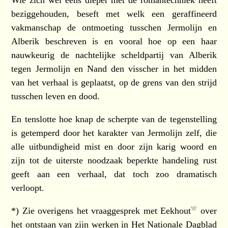
Wie zich wel eens dieper met de romantechniek heeft
beziggehouden, beseft met welk een geraffineerd
vakmanschap de ontmoeting tusschen Jermolijn en
Alberik beschreven is en vooral hoe op een haar
nauwkeurig de nachtelijke scheldpartij van Alberik
tegen Jermolijn en Nand den visscher in het midden
van het verhaal is geplaatst, op de grens van den strijd
tusschen leven en dood.
En tenslotte hoe knap de scherpte van de tegenstelling
is getemperd door het karakter van Jermolijn zelf, die
alle uitbundigheid mist en door zijn karig woord en
zijn tot de uiterste noodzaak beperkte handeling rust
geeft aan een verhaal, dat toch zoo dramatisch
verloopt.
*) Zie overigens het vraaggesprek met
Eekhout
over
het ontstaan van zijn werken in
Het Nationale Dagblad