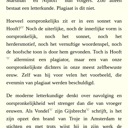
Marsman
en
Nijhoff
hun volgers. Zoo alleen
bestaat een letterkunde. Plagiaat is dit niet.
Hoeveel oorspronkelijks zit er in een sonnet van
Hooft?
Noch de uiterlijke, noch de innerlijke vorm is
oorspronkelijk, noch het sonnet, noch het
herdersmotief, noch het vernuftige woordenspel, noch
de hoofsche toon is door hem gevonden. Toch is
Hooft
allerminst een plagiator, maar een van onze
oorspronkelijkste dichters in onze meest zelfbewuste
eeuw. Zelf was hij voor velen het voorbeeld, die
evenmin van plagiaat werden beschuldigd.
De moderne letterkundige denkt over navolging en
oorspronkelijkheid wel strenger dan die van vroeger
eeuwen. Als
Vondel
zijn
Gijsbrecht
schrijft, is het
zijn opzet den brand van Troje in Amsterdam te
stichten en met trots wijst hij in zijn werk de