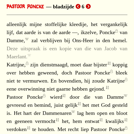
bladzijde
6
alleenlijk mijne stoffelijke kleedije, het vergankelijk
lijf, dat aarde is van de aarde —, ikzelve,
Poncke
van
Damme,
zal verblijven bij Ons-Heer in den hemel.
Deze uitspraak is een kopie van die van
Jacob van
Maerlant.
Katrijne,
zijn dienstmaagd, moet daar
bijster
koppig
over hebben geweend, doch
Pastoor Poncke
bleek
niet te vermurwen. En bovendien, hij zoude
Katrijne
eene overwinning niet gaarne hebben
gejond.
Pastoor Poncke
wierd
door die van
Damme
gevreesd en bemind, juist
gelijk
het met God gesteld
is. Het hart der
Dammenaren
lag hem open en bloot
en geeneen
vermocht
het, hem
entwat
kwalijks
verdoken
te houden. Met recht liep
Pastoor Poncke