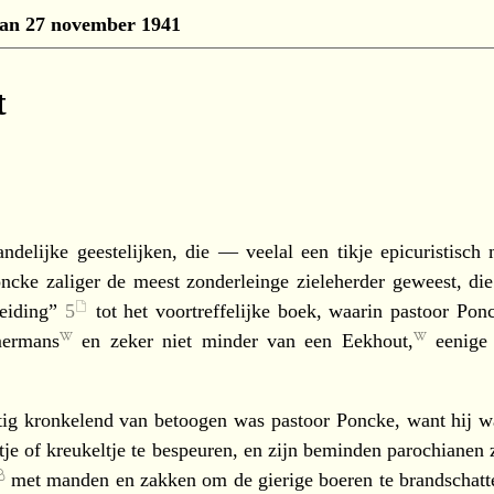
 van 27 november 1941
t
andelijke geestelijken, die — veelal een tikje epicuristisch
oncke zaliger de meest zonderleinge zieleherder geweest, di
leiding”
5
tot het voortreffelijke boek, waarin pastoor Ponc
ermans
en zeker niet minder van een
Eekhout,
eenige 
tig kronkelend van betoogen was pastoor Poncke, want hij wa
je of kreukeltje te bespeuren, en zijn beminden parochiane
met manden en zakken om de gierige boeren te brandschatten