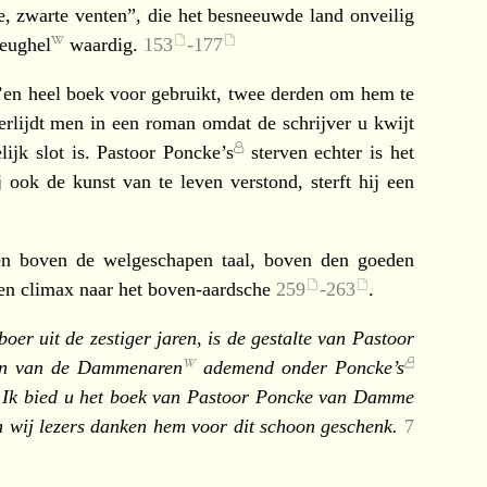
, zwarte venten”, die het besneeuwde land onveilig
eughel
waardig.
153
-
177
 ’en heel boek voor gebruikt, twee derden om hem te
erlijdt men in een roman omdat de schrijver u kwijt
ijk slot is.
Pastoor Poncke’s
sterven echter is het
 ook de kunst van te leven verstond, sterft hij een
en boven de welgeschapen taal, boven den goeden
een climax naar het boven-aardsche
259
-
263
.
er uit de zestiger jaren, is de gestalte van
Pastoor
en van de
Dammenaren
ademend onder
Poncke’s
id. Ik bied u het boek van Pastoor Poncke van Damme
n wij lezers danken hem voor dit schoon geschenk.
7