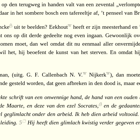
p den terugweg in handen valt van een zevental „verlompte
daar in het sombere bosch een tafereeltje af, ’t penseel van
Br
ncke
uit te beelden?
Eekhout
heeft er zijn meesterhand en
at ons op dit derde gedeelte nog even ingaan. Gewoonlijk ov
komen moet, dan wel omdat dit nu eenmaal aller onvermijdel
il het, hij beoefent de kunst van het sterven. En omdat hij
man, (
uitg. G. F. Callenbach N. V.
Nijkerk
), dan moet
nde gesteld worden, dat geen afbreken in den dood is, maar 
kte schrift van een onwennige hand, de hand van een ouden bo
e Maarte, en deze van den ezel
Socrates,
en de gedaant
veel geglimlacht onder den arbeid. Ik heb dien arbeid voltoo
leiding.
5
Hij heeft dien glimlach kwistig verder gegeven e