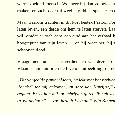
warm voelend mensch. Wanneer hij dan volbeladen o
maken, en zicht daar uit weet te redden, speelt zich 
Maar waarom trachten in dit kort bestek
Pastoor Po
laten leven, een derde om hem te laten sterven. La
wil, omdat er toch eens een eind aan het verhaal 
hoogtepunt van zijn leven — en hij weet het, hij w
schoonen dood.
Vraagt men nu naar de verdiensten van dezen ro
Vlaamschen humor en de levende uitbeelding, dit ei
„Uit vergeelde papierbladen, bedekt met het verblee
Poncke
tot mij gekomen, en deze van
Katrijne,
d
regiem. En ik heb mij tot schrijven gezet. Ik heb 
in Vlaanderen” — zoo besluit
Eekhout
zijn Binnen