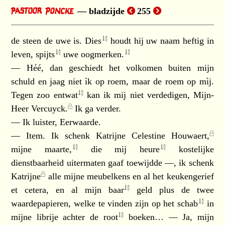
bladzijde
255
de steen de uwe is.
Dies
houdt hij uw naam heftig in
leven,
spijts
uwe
oogmerken.
— Héé, dan geschiedt het volkomen buiten mijn
schuld en jaag niet ìk op roem, maar de roem op mìj.
Tegen zoo
entwat
kan ik mij niet verdedigen,
Mijn-
Heer Vercuyck.
Ik ga verder.
— Ik luister, Eerwaarde.
— Item. Ik schenk
Katrijne Celestine Houwaert,
mijne
maarte,
die mij
heure
kostelijke
dienstbaarheid uitermaten gaaf toewijdde —, ik schenk
Katrijne
alle mijne meubelkens en al het keukengerief
et cetera, en al mijn
baar
geld plus de twee
waardepapieren, welke te vinden zijn op het
schab
in
mijne librije achter de
root
boeken… — Ja, mijn