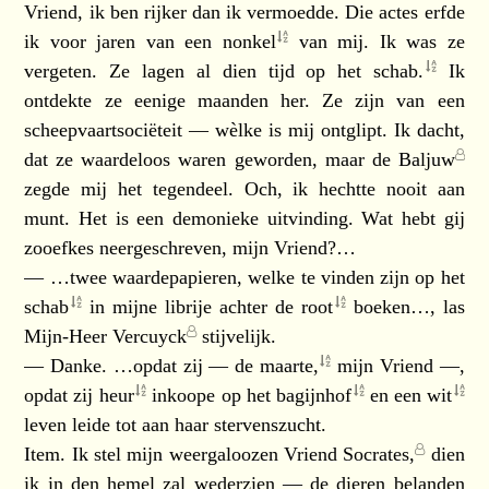
Vriend, ik ben rijker dan ik vermoedde. Die actes erfde
ik voor jaren van een
nonkel
van mij. Ik was ze
vergeten. Ze lagen al dien tijd op het
schab.
Ik
ontdekte ze eenige maanden her. Ze zijn van een
scheepvaartsociëteit — wèlke is mij ontglipt. Ik dacht,
dat ze waardeloos waren geworden, maar de
Baljuw
zegde mij het tegendeel. Och, ik hechtte nooit aan
munt. Het is een demonieke uitvinding. Wat hebt gij
zooefkes neergeschreven, mijn Vriend?…
— …twee waardepapieren, welke te vinden zijn op het
schab
in mijne librije achter de
root
boeken…, las
Mijn-Heer Vercuyck
stijvelijk.
— Danke. …opdat zij — de
maarte,
mijn Vriend —,
opdat zij
heur
inkoope op het
bagijnhof
en een
wit
leven leide tot aan haar stervenszucht.
Item. Ik stel mijn weergaloozen
Vriend Socrates,
dien
ik in den hemel zal wederzien — de dieren belanden