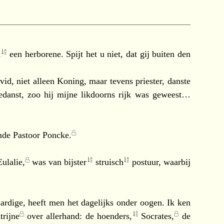
k
een herborene. Spijt het u niet, dat gij buiten den
d, niet alleen Koning, maar tevens priester, danste
danst, zoo hij mijne likdoorns rijk was geweest…
mde
Pastoor Poncke.
Eulalie,
was van
bijster
struisch
postuur, waarbij
rdige, heeft men het dagelijks onder oogen. Ik ken
trijne
over allerhand: de
hoenders,
Socrates,
de