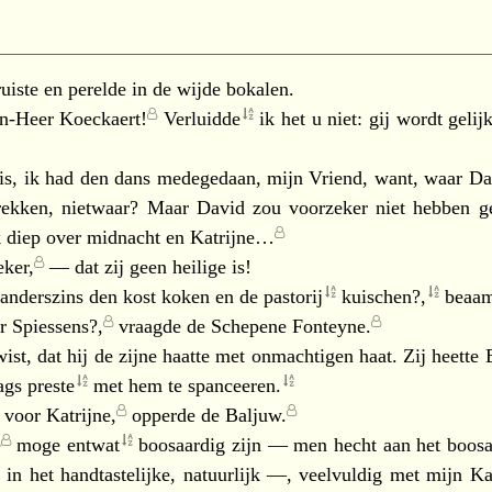
iste en perelde in de wijde bokalen.
n-Heer Koeckaert!
Verluidde
ik het u niet: gij wordt
gelij
s, ik had den dans medegedaan, mijn Vriend, want, waar Davi
rekken, nietwaar? Maar David zou voorzeker niet hebben ge
jk diep over midnacht en
Katrijne…
ker,
— dat zij geen heilige is!
anderszins den kost koken en de
pastorij
kuischen?,
beaa
r Spiessens?,
vraagde de
Schepene Fonteyne.
ist, dat hij de zijne haatte met onmachtigen haat. Zij heette
dags
preste
met hem te
spanceeren.
n voor
Katrijne,
opperde de
Baljuw.
e
moge
entwat
boosaardig zijn — men hecht aan het boosaa
in het handtastelijke, natuurlijk —, veelvuldig met mijn
Ka