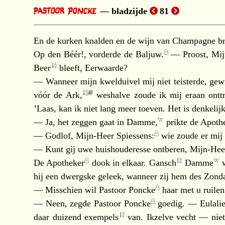
bladzijde
81
En de kurken knalden en de wijn van Champagne bru
Op den Béér!, vorderde de
Baljuw.
— Proost,
Mij
Beer
bleeft, Eerwaarde?
— Wanneer mijn kwelduivel mij niet teisterde, gewi
vóór de
Ark,
weshalve zoude ik mij eraan ontt
’Laas, kan ik niet lang meer toeven. Het is denkeli
— Ja, het zeggen gaat in
Damme,
prikte de
Apothe
— Godlof,
Mijn-Heer Spiessens:
wie zoude er mij 
— Kunt gìj uwe huishouderesse ontberen,
Mijn-Hee
De
Apotheker
dook in elkaar.
Gansch
Damme
w
hij een dwergske geleek, wanneer zij hem des Zon
— Misschien wil
Pastoor Poncke
haar met u ruile
— Neen, zegde
Pastoor Poncke
goedig. —
Eulali
daar duizend
exempels
van. Ikzelve vecht — niet 