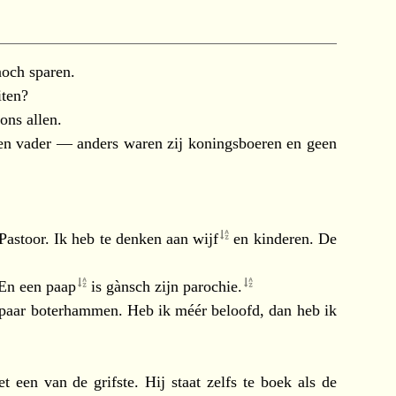
noch sparen.
iten?
ons allen.
en vader — anders waren zij koningsboeren en geen
 Pastoor. Ik heb te denken aan
wijf
en kinderen. De
. En een
paap
is gànsch zijn
parochie.
n paar boterhammen. Heb ik méér beloofd, dan heb ik
et een van de grifste. Hij staat zelfs te boek als de