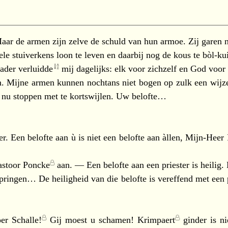
ar de armen zijn zelve de schuld van hun armoe. Zij garen 
ele stuiverkens loon te leven en daarbij nog de kous te bòl-ku
ader
verluidde
mij dagelijks: elk voor zichzelf en God voor 
m. Mijne armen kunnen nochtans niet bogen op zulk een wijz
 nu stoppen met te kortswijlen. Uw belofte…
. Een belofte aan ù is niet een belofte aan àllen, Mijn-Heer
astoor Poncke
aan. — Een belofte aan een priester is heilig
springen… De heiligheid van die belofte is vereffend met ee
oer
Schalle!
Gij moest u schamen!
Krimpaert
ginder is ni