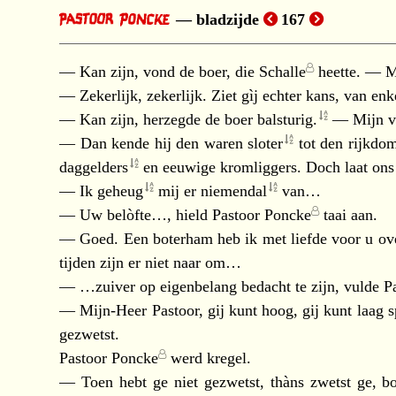
bladzijde
167
— Kan zijn, vond de boer, die
Schalle
heette. — Ma
— Zekerlijk, zekerlijk. Ziet gìj echter kans, van enk
— Kan zijn, herzegde de boer
balsturig.
— Mijn v
— Dan kende hij den waren
sloter
tot den rijkdo
daggelders
en eeuwige kromliggers. Doch laat ons
— Ik
geheug
mij er
niemendal
van…
— Uw belòfte…, hield
Pastoor Poncke
taai aan.
— Goed. Een boterham heb ik met liefde voor u over
tijden zijn er niet naar om…
— …zuiver op eigenbelang bedacht te zijn, vulde
P
— Mijn-Heer Pastoor, gij kunt hoog, gij kunt laag 
gezwetst.
Pastoor Poncke
werd kregel.
— Toen hebt ge niet gezwetst, thàns zwetst ge, b