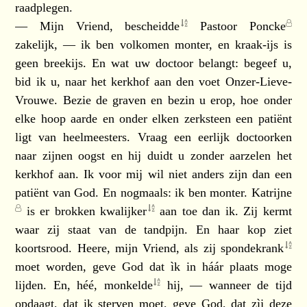
raadplegen.
— Mijn Vriend,
bescheidde
Pastoor Poncke
zakelijk, — ik ben volkomen monter, en kraak-ijs is
geen breekijs. En wat uw doctoor belangt: begeef u,
bid ik u, naar het kerkhof aan den voet Onzer-Lieve-
Vrouwe. Bezie de graven en bezin u erop, hoe onder
elke hoop aarde en onder elken zerksteen een patiënt
ligt van heelmeesters. Vraag een eerlijk doctoorken
naar zijnen oogst en hij duidt u zonder aarzelen het
kerkhof aan. Ik voor mij wil niet anders zijn dan een
patiënt van God. En nogmaals: ik ben monter.
Katrijne
is er brokken
kwalijker
aan toe dan ik. Zij kermt
waar zij staat van de tandpijn. En haar kop ziet
koortsrood. Heere, mijn Vriend, als zij
spondekrank
moet worden, geve God dat ìk in háár plaats moge
lijden. En, héé,
monkelde
hij, — wanneer de tijd
opdaagt, dat ik sterven moet, geve God, dat zìj deze