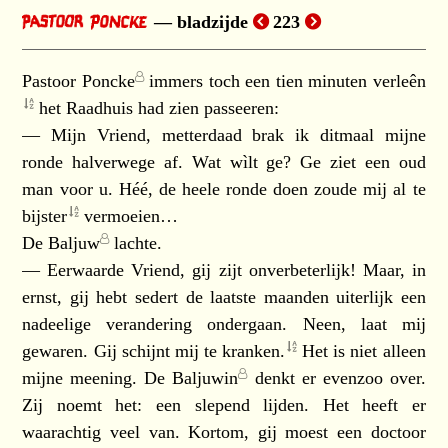
bladzijde
223
Pastoor Poncke
immers toch een tien minuten
verleên
het Raadhuis had zien passeeren:
— Mijn Vriend, metterdaad brak ik ditmaal mijne
ronde halverwege af. Wat wìlt ge? Ge ziet een oud
man voor u. Héé, de heele ronde doen zoude mij al te
bijster
vermoeien…
De
Baljuw
lachte.
— Eerwaarde Vriend, gij zijt onverbeterlijk! Maar, in
ernst, gij hebt sedert de laatste maanden uiterlijk een
nadeelige verandering ondergaan. Neen, laat mij
gewaren. Gij schijnt mij te
kranken.
Het is niet alleen
mijne meening. De
Baljuwin
denkt er evenzoo over.
Zij noemt het: een slepend lijden. Het heeft er
waarachtig veel van. Kortom, gij moest een doctoor