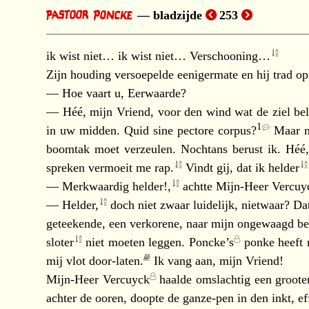
bladzijde
253
ik wist niet… ik wist niet…
Verschooning…
Zijn houding versoepelde eenigermate en hij trad o
— Hoe vaart u, Eerwaarde?
— Héé, mijn Vriend, voor den wind wat de ziel bela
1
in uw midden.
Quid sine pectore corpus?
Maar m
boomtak moet verzeulen. Nochtans berust ik. Héé,
spreken vermoeit me
rap.
Vindt gij, dat ik
helder
— Merkwaardig
helder!,
achtte
Mijn-Heer Vercuy
—
Helder,
doch niet zwaar luidelijk, nietwaar? D
geteekende, een verkorene, naar mijn ongewaagd
be
sloter
niet moeten leggen.
Poncke’s
ponke heeft 
mij vlot door-laten.
Ik vang aan, mijn Vriend!
Mijn-Heer Vercuyck
haalde omslachtig een groote
achter de ooren, doopte de ganze-pen in den inkt, ef