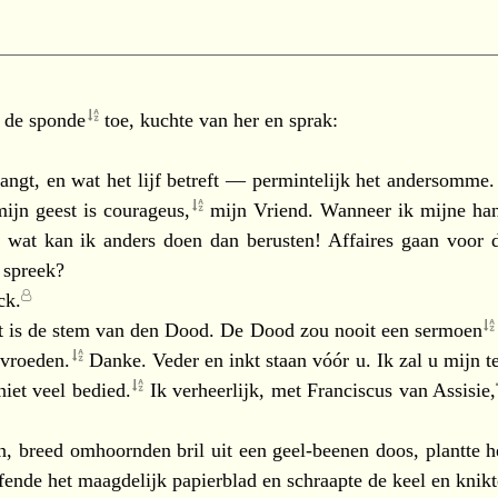
p de
sponde
toe, kuchte van her en sprak:
ngt, en wat het lijf betreft — permintelijk het andersomme.
ijn geest is
courageus,
mijn Vriend. Wanneer ik mijne ha
 wat kan ik anders doen dan berusten! Affaires gaan voor
spreek?
ck.
at is de stem van den Dood. De Dood zou nooit een
sermoen
vroeden.
Danke. Veder en inkt staan vóór u. Ik zal u mijn
t
niet veel
bedied.
Ik verheerlijk, met
Franciscus van Assisie,
n, breed omhoornden bril uit een geel-beenen doos, plantte 
fende het maagdelijk papierblad en schraapte de keel en knikt