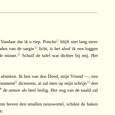
 Vandaar dat ik u riep.
Poncke
blijft niet lang meer
nden van de
sargie
licht, is het alsof ik een loggen
 de
minne.
Schuif de tafel wat dichter bij mij. Het
afsteken. Ik ben van den Dood, mijn Vriend —, een
estament
dicteeren, al zal men op mijn
schrijn
den
de armoe als heel heilig. Het oog van de naald zal
hem boven den smallen neuswortel, schikte de haken
e: