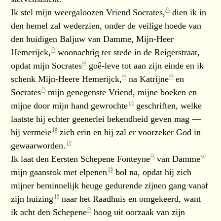
Ik stel mijn weergaloozen
Vriend Socrates,
dien ik in
den hemel zal wederzien, onder de veilige hoede van
den huidigen
Baljuw van Damme, Mijn-Heer
Hemerijck,
woonachtig ter stede in de Reigerstraat,
opdat mijn
Socrates
goê-leve tot aan zijn einde en ik
schenk
Mijn-Heere Hemerijck,
na
Katrijne
en
Socrates
mijn genegenste Vriend, mijne boeken en
mijne door mijn hand
gewrochte
geschriften, welke
laatste hij echter geenerlei bekendheid geven mag —
hij
vermeie
zich erin en hij zal er voorzeker God in
gewaarworden.
Ik laat den
Eersten Schepene Fonteyne
van
Damme
mijn gaanstok met
elpenen
bol na, opdat hij zich
mijner beminnelijk heuge gedurende zijnen gang vanaf
zijn
huizing
naar het Raadhuis en omgekeerd, want
ik acht den
Schepene
hoog uit oorzaak van zijn