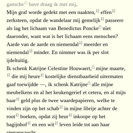
gansche
have draag ik met mij
.
Mijn graf worde gedekt met een
naakten,
effen
zerksteen, opdat de wandelaar mij
gemelijk
passeere
als lag het lichaam van
Benedictus Poncke
nìet
daaronder, want wat is het lichaam eens menschen?
Aarde van de aarde en
niemendal
meerder en
niemendal
minder. En nimmer was ik per slot
ijdeltuitig.
Ik schenk
Katrijne Celestine Houwaert,
mijne
maarte,
die mij
heure
kostelijke dienstbaarheid uitermaten
gaaf toewijdde —, ik schenk
Katrijne
alle mijne
meubelkens en al het keukengerief et cetera, en al mijn
baar
geld plus de twee waardepapieren, welke te
vinden zijn op het
schab
in mijne librije achter de
root
boeken, opdat zij
heur
inkoope op het
bagijnhof
en een
wit
leven leide tot aan haar
stervenszucht.