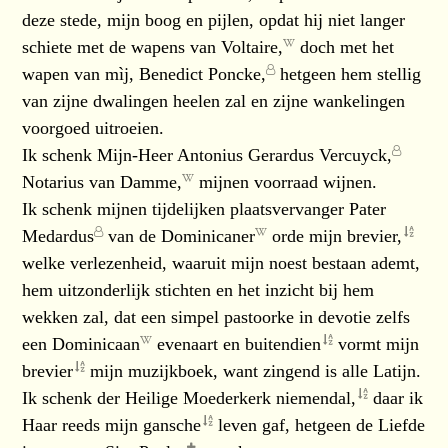
deze stede, mijn boog en pijlen, opdat hij niet langer
schiete met de wapens van
Voltaire,
doch met het
wapen van mìj,
Benedict Poncke,
hetgeen hem stellig
van zijne dwalingen heelen zal en zijne wankelingen
voorgoed uitroeien.
Ik schenk
Mijn-Heer Antonius Gerardus Vercuyck,
Notarius van
Damme,
mijnen voorraad wijnen.
Ik schenk mijnen tijdelijken plaatsvervanger
Pater
Medardus
van de
Dominicaner
orde mijn
brevier,
welke verlezenheid, waaruit mijn noest bestaan ademt,
hem uitzonderlijk stichten en het inzicht bij hem
wekken zal, dat een simpel pastoorke in devotie zelfs
een
Dominicaan
evenaart en
buitendien
vormt mijn
brevier
mijn muzijkboek, want zingend is alle Latijn.
Ik schenk der Heilige Moederkerk
niemendal,
daar ik
Haar reeds mijn
gansche
leven gaf, hetgeen de Liefde