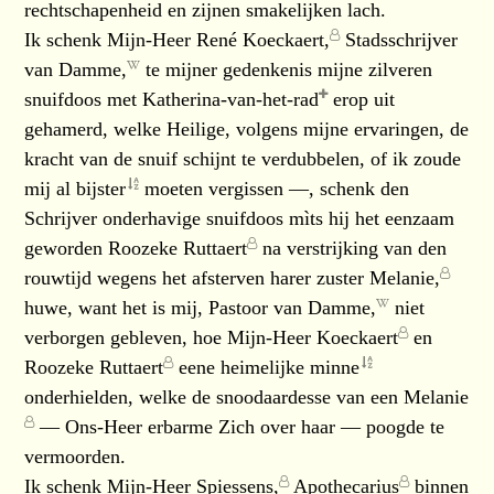
rechtschapenheid en zijnen smakelijken lach.
Ik schenk
Mijn-Heer René Koeckaert,
Stadsschrijver
van
Damme,
te mijner gedenkenis mijne zilveren
snuifdoos met
Katherina-van-het-rad
erop uit
gehamerd, welke Heilige, volgens mijne ervaringen, de
kracht van de snuif schijnt te verdubbelen, of ik zoude
mij al
bijster
moeten vergissen —, schenk den
Schrijver onderhavige snuifdoos mìts hij het eenzaam
geworden
Roozeke Ruttaert
na verstrijking van den
rouwtijd wegens het afsterven harer zuster
Melanie,
huwe, want het is mij, Pastoor van
Damme,
niet
verborgen gebleven, hoe
Mijn-Heer Koeckaert
en
Roozeke Ruttaert
eene heimelijke
minne
onderhielden, welke de snoodaardesse van een
Melanie
— Ons-Heer erbarme Zich over haar — poogde te
vermoorden.
Ik schenk
Mijn-Heer Spiessens,
Apothecarius
binnen