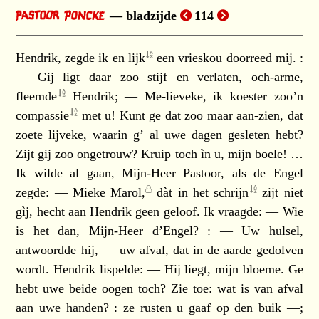
bladzijde
114
Hendrik, zegde ik en
lijk
een vrieskou doorreed mij. :
— Gij ligt daar zoo stijf en verlaten, och-arme,
fleemde
Hendrik; — Me-lieveke, ik koester zoo’n
compassie
met u! Kunt ge dat zoo maar aan-zien, dat
zoete lijveke, waarin g’ al uwe dagen gesleten hebt?
Zijt gij zoo ongetrouw? Kruip toch ìn u, mijn boele! …
Ik wilde al gaan, Mijn-Heer Pastoor, als de Engel
zegde: —
Mieke Marol,
dàt in het
schrijn
zijt niet
gìj, hecht aan Hendrik geen geloof. Ik vraagde: — Wie
is het dan, Mijn-Heer d’Engel? : — Uw hulsel,
antwoordde hij, — uw afval, dat in de aarde gedolven
wordt. Hendrik lispelde: — Hij liegt, mijn bloeme. Ge
hebt uwe beide oogen toch? Zie toe: wat is van afval
aan uwe handen? : ze rusten u gaaf op den buik —;