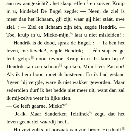
aan uw aangezicht? : het slaapt
effen
en zuiver. Kruip
ìn u, kindeke! De Engel zegde: — Neen, de ziel is
meer dan het lichaam, gij zijt, waar gij hier stáát, uwe
ziel. : — Ziel en lichaam zijn één, zegde Hendrik. —
Toe, kruip ìn u,
Mieke-mijn,
laat u niet misleiden! :
— Hendrik is de dood, sprak de Engel. : — Ik ben het
leven, me-lieveke!, zegde Hendrik; — één stap en ge
leeft
gelijk
nooit tevoor. Kruip ìn u. Ik kom bij u!
Hendrik kan zoo
schoon
spreken, Mijn-Heer Pastoor!
Als ik hem hoor, moet ik luisteren. En ik had gedaan
’tgeen hij vergde, ware ik niet wakker geworden. Maar
sedertdien durf ik het bedde niet meer uit, want dan zal
ik mij-zelve weer in lijke zien.
— Ge leeft gaarne,
Mieke?
— Ja-ik. Maar
Sanderken Teirlinck
zegt, dat het
leven geenerlei waardij heeft.
— Hij zegt zulks uit oorzaak van zijn broer. Hij
doolt