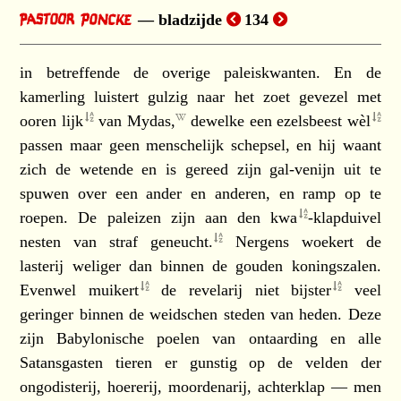
bladzijde
134
in betreffende de overige paleiskwanten. En de
kamerling luistert gulzig naar het zoet gevezel met
ooren
lijk
van
Mydas,
dewelke een ezelsbeest
wèl
passen maar geen menschelijk schepsel, en hij waant
zich de wetende en is gereed zijn gal-venijn uit te
spuwen over een ander en anderen, en ramp op te
roepen. De paleizen zijn aan den
kwa
-klapduivel
nesten van straf
geneucht.
Nergens woekert de
lasterij weliger dan binnen de gouden koningszalen.
Evenwel
muikert
de revelarij niet
bijster
veel
geringer binnen de weidschen steden van heden. Deze
zijn Babylonische poelen van ontaarding en alle
Satansgasten tieren er gunstig op de velden der
ongodisterij, hoererij, moordenarij, achterklap — men