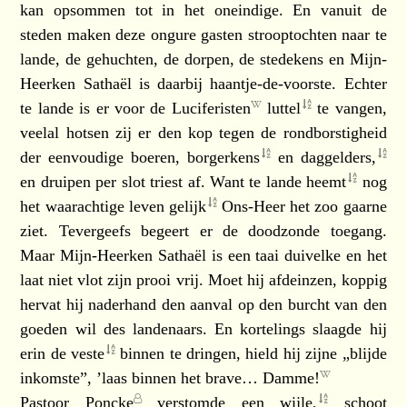
kan opsommen tot in het oneindige. En vanuit de
steden maken deze ongure gasten strooptochten naar te
lande, de gehuchten, de dorpen, de stedekens en Mijn-
Heerken Sathaël is daarbij haantje-de-voorste. Echter
te lande is er voor de
Luciferisten
luttel
te vangen,
veelal hotsen zij er den kop tegen de rondborstigheid
der eenvoudige boeren,
borgerkens
en
daggelders,
en druipen per slot triest af. Want te lande
heemt
nog
het waarachtige leven
gelijk
Ons-Heer het zoo gaarne
ziet. Tevergeefs begeert er de doodzonde toegang.
Maar Mijn-Heerken Sathaël is een taai duivelke en het
laat niet vlot zijn prooi vrij. Moet hij afdeinzen, koppig
hervat hij naderhand den aanval op den burcht van den
goeden wil des landenaars. En kortelings slaagde hij
erin de
veste
binnen te dringen, hield hij zijne „blijde
inkomste”, ’laas binnen het brave…
Damme!
Pastoor Poncke
verstomde een
wijle,
schoot