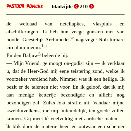
bladzijde
210
de weldaad van netellapkes, vlaspluis en
afschilferingen. Ik heb hun veege gunsten niet van
noode. Geestelijk
Archimedes
nagezegd:
Noli turbare
1
circulum meum.
En den
Baljuw
beleerde hij:
— Mijn Vriend, ge moogt on-godist zijn — ik verklaar
u, dat de Heer-God mij eene teistering zond, welke ik
voorzeker verdiend heb. Nimmer was ik een heilige. Ik
bezit er de talenten niet voor. En ik geloof, dat ik mij
aan menige ketterije bezondigde en allicht nog
bezondigen zal. Zulks lokt straffe uit. Vandaar mijne
kwelduivelkens, die mij, uiteindelijk, ten goede zullen
komen. Gij meet tè veelvuldig met aardsche maten —
ìk blik door de materie heen en ontwaar een schemer