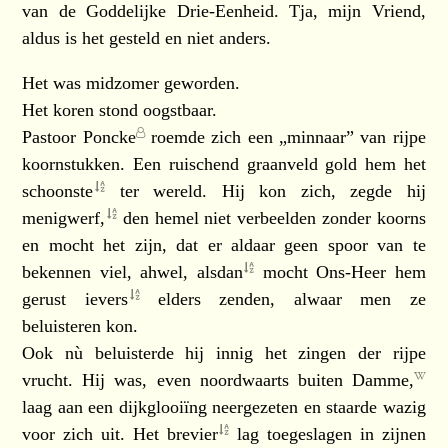
van de Goddelijke Drie-Eenheid. Tja, mijn Vriend,
aldus is het gesteld en niet anders.
Het was midzomer geworden.
Het koren stond oogstbaar.
Pastoor Poncke
roemde zich een „minnaar” van rijpe
koornstukken. Een ruischend graanveld gold hem het
schoonste
ter wereld. Hij kon zich, zegde hij
menigwerf,
den hemel niet verbeelden zonder koorns
en mocht het zijn, dat er aldaar geen spoor van te
bekennen viel, ahwel,
alsdan
mocht Ons-Heer hem
gerust
ievers
elders zenden, alwaar men ze
beluisteren kon.
Ook nù beluisterde hij innig het zingen der rijpe
vrucht. Hij was, even noordwaarts buiten
Damme,
laag aan een dijkglooiïng neergezeten en staarde wazig
voor zich uit. Het
brevier
lag toegeslagen in zijnen