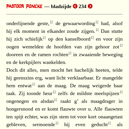
bladzijde
234
onderlijnende
geste,
de
gewaarwording
had, alsof
hij elk moment in elkander zoude
zijgen.
Dan stutte
hij zich
schielijk
op den
kanselboord
en voor zijn
oogen wemelden de hoofden van zijn gehoor
zot
dooreen en de ramen
rochten
in zwaaiende beweging
en de kerkpijlers wankelden.
Doch dit alles, men mocht het hachelijk heeten, telde
hij geenszins erg, want licht verklaarbaar. Er mangelde
hem
entwat
aan de maag. De maag weigerde haar
taak. Zij toonde
heur
zelfs de mildste
meelspijzen
ongenegen en
alsdan
raakt g’ als maagdrager in
hongersnood en er komt flauwte over u. Alle flauwten
ten spijt echter, was zijn stem tot voor kort onaangetast
gebleven,
sermoende
hij even
geducht
als