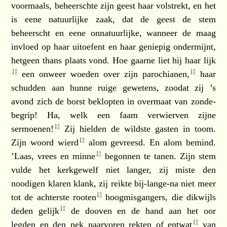
voormaals, beheerschte zijn geest haar volstrekt, en het
is eene natuurlijke zaak, dat de geest de stem
beheerscht en eene onnatuurlijke, wanneer de maag
invloed op haar uitoefent en haar geniepig ondermijnt,
hetgeen thans plaats vond. Hoe gaarne liet hij haar
lijk
een onweer woeden over zijn
parochianen,
haar
schudden aan hunne ruige gewetens, zoodat zij ’s
avond zich de borst beklopten in overmaat van zonde-
begrip! Ha, welk een faam verwierven zijne
sermoenen!
Zij hielden de wildste gasten in toom.
Zijn woord
wierd
alom gevreesd. En alom bemind.
’Laas, vrees en
minne
begonnen te tanen. Zijn stem
vulde het kerkgewelf niet langer, zij miste den
noodigen klaren klank, zij reikte bij-lange-na niet meer
tot de achterste
rooten
hoogmisgangers, die dikwijls
deden
gelijk
de dooven en de hand aan het oor
legden en den nek naarvoren rekten of
entwat
van