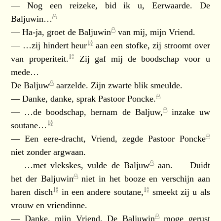
— Nog een reizeke, bid ik u, Eerwaarde. De
Baljuwin…
— Ha-ja, groet de
Baljuwin
van mij, mijn Vriend.
— …zij hindert
heur
aan een stofke, zij stroomt over
van
properiteit.
Zij gaf mij de boodschap voor u
mede…
De
Baljuw
aarzelde. Zijn zwarte blik smeulde.
— Danke, danke, sprak
Pastoor Poncke.
— …de boodschap, hernam de
Baljuw,
inzake uw
soutane…
— Een eere-dracht, Vriend, zegde
Pastoor Poncke
niet zonder argwaan.
— …met vlekskes, vulde de
Baljuw
aan. — Duidt
het der
Baljuwin
niet in het booze en verschijn aan
haren
disch
in een andere
soutane,
smeekt zij u als
vrouw en vriendinne.
— Danke, mijn Vriend. De
Baljuwin
moge gerust