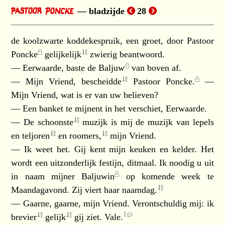
bladzijde
28
de koolzwarte koddekespruik, een groet, door
Pastoor
Poncke
gelijkelijk
zwierig beantwoord.
— Eerwaarde, baste de
Baljuw
van boven af.
— Mijn Vriend,
bescheidde
Pastoor Poncke.
—
Mijn Vriend, wat is er van uw believen?
— Een banket te mijnent in het verschiet, Eerwaarde.
— De
schoonste
muzijk is mij de muzijk van lepels
en
teljoren
en
roomers,
mijn Vriend.
— Ik weet het. Gij kent mijn keuken en kelder. Het
wordt een uitzonderlijk festijn, ditmaal. Ik noodig u uit
in naam mijner
Baljuwin
op komende week te
Maandagavond. Zij viert haar
naamdag.
— Gaarne, gaarne, mijn Vriend. Verontschuldig mij: ik
1
brevier
gelijk
gij ziet.
Vale.