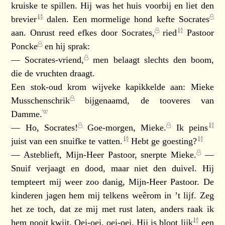
kruiske te spillen. Hij was het huis voorbij en liet den
brevier
dalen. Een mormelige hond kefte
Socrates
aan. Onrust reed efkes door
Socrates,
ried
Pastoor
Poncke
en hij sprak:
—
Socrates-vriend,
men belaagt slechts den boom,
die de vruchten draagt.
Een stok-oud krom wijveke kapikkelde aan:
Mieke
Musschenschrik
bijgenaamd, de tooveres van
Damme.
— Ho,
Socrates!
Goe-morgen,
Mieke.
Ik
peins
juist van een snuifke te
vatten.
Hebt ge
goesting?
— Asteblieft, Mijn-Heer Pastoor, snerpte
Mieke.
—
Snuif verjaagt en dood, maar niet den duivel. Hij
tempteert mij weer zoo danig, Mijn-Heer Pastoor. De
kinderen jagen hem mij telkens weêrom in ’t lijf. Zeg
het ze toch, dat ze mij met rust laten, anders raak ik
hem nooit kwijt. Oei-oei, oei-oei. Hij is bloot
lijk
een