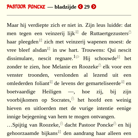
bladzijde
29
Maar hij verdiepte zich er niet in. Zijn leus luidde: dat
men tegen een veinzerij
lijk
de
Ruttaertgezusters
haar
pleegden
zich met veinzerij wapenen moest: de
vree bleef
alsdan
in uw hart. Trouwens:
Qui nescit
1
dissimulare, nescit regnare.
Hij
schouwde
het
zonder te zien, hoe
Melanie en Roozeke
elk voor een
venster troonden, verslonden al lezend uit een
omlederden
foliant
de levens der
gemarteliseerde
en
boetvaardige Heiligen —, hoe zij, bij zijn
voorbijkomen op
Socrates,
het hoofd een weinig
hieven en uitloerden met de vurige intentie eenige
innige bejegening van hem te mogen ontvangen.
…Spijtig van
Roozeke,
dacht
Pastoor Poncke
en hij
gehoorzaamde
bijkans
den aandrang haar alleen een