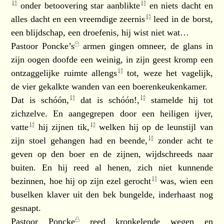
onder betoovering star
aanblikte
en niets dacht en
alles dacht en een vreemdige
zeernis
leed in de borst,
een blijdschap, een droefenis, hij wist niet wat…
Pastoor Poncke’s
armen gingen omneer, de glans in
zijn oogen doofde een weinig, in zijn geest kromp een
ontzaggelijke ruimte
allengs
tot, weze het vagelijk,
de vier gekalkte wanden van een boerenkeukenkamer.
Dat is
schóón,
dat is
schóón!,
stamelde hij tot
zichzelve. En aangegrepen door een heiligen ijver,
vatte
hij zijnen
tik,
welken hij op de leunstijl van
zijn stoel gehangen had en
beende,
zonder acht te
geven op den boer en de zijnen, wijdschreeds naar
buiten. En hij reed al henen, zich niet kunnende
bezinnen, hoe hij op zijn ezel
gerocht
was, wien een
buselken klaver uit den bek bungelde, inderhaast nog
gesnapt.
Pastoor Poncke
reed kronkelende wegen en