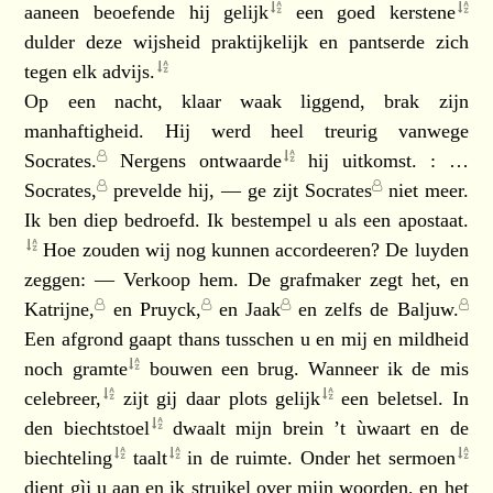
aaneen beoefende hij
gelijk
een goed
kerstene
dulder deze wijsheid praktijkelijk en pantserde zich
tegen elk
advijs.
Op een nacht, klaar waak liggend, brak zijn
manhaftigheid. Hij werd heel treurig vanwege
Socrates.
Nergens
ontwaarde
hij uitkomst. : …
Socrates,
prevelde hij, — ge zijt
Socrates
niet meer.
Ik ben diep bedroefd. Ik bestempel u als een
apostaat.
Hoe zouden wij nog kunnen accordeeren? De luyden
zeggen: — Verkoop hem. De grafmaker zegt het, en
Katrijne,
en
Pruyck,
en
Jaak
en zelfs de
Baljuw.
Een afgrond gaapt thans tusschen u en mij en mildheid
noch
gramte
bouwen een brug. Wanneer ik de mis
celebreer,
zijt gij daar plots
gelijk
een beletsel. In
den
biechtstoel
dwaalt mijn brein ’t ùwaart en de
biechteling
taalt
in de ruimte. Onder het
sermoen
dient gìj u aan en ik struikel over mijn woorden, en het