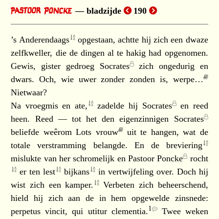
bladzijde
190
’s
Anderendaags
opgestaan, achtte hij zich een dwaze
zelfkweller, die de dingen al te hakig had opgenomen.
Gewis, gister gedroeg
Socrates
zich ongedurig en
dwars. Och, wie uwer zonder zonden is, werpe…
Nietwaar?
Na vroegmis en
ate,
zadelde hij
Socrates
en reed
heen. Reed — tot het den eigenzinnigen
Socrates
beliefde weêrom Lots vrouw
uit te hangen, wat de
totale verstramming belangde. En de
breviering
mislukte van her schromelijk en
Pastoor Poncke
rocht
er ten
lest
bijkans
in vertwijfeling over. Doch hij
wist zich een
kamper.
Verbeten zich beheerschend,
hield hij zich aan de in hem opgewelde zinsnede:
1
perpetus vincit, qui utitur clementia.
Twee weken