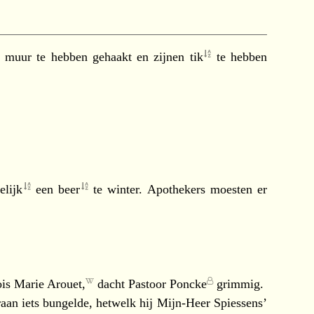
 muur te hebben gehaakt en zijnen
tik
te hebben
elijk
een
beer
te winter. Apothekers moesten er
is Marie Arouet,
dacht
Pastoor Poncke
grimmig.
n iets bungelde, hetwelk hij
Mijn-Heer Spiessens’