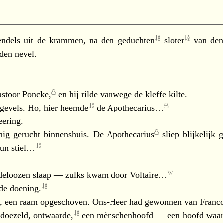
rendels uit de krammen, na den
geduchten
sloter
van den
den nevel.
astoor Poncke,
en hij rilde vanwege de kleffe kilte.
sgevels. Ho, hier
heemde
de
Apothecarius…
eering.
nig gerucht binnenshuis. De
Apothecarius
sliep blijkelijk
g
 hun
stiel…
deloozen slaap — zulks kwam door
Voltaire…
 de
doening.
, een raam opgeschoven. Ons-Heer had gewonnen van
Franco
erdoezeld,
ontwaarde,
een mènschenhoofd — een hoofd waaraa