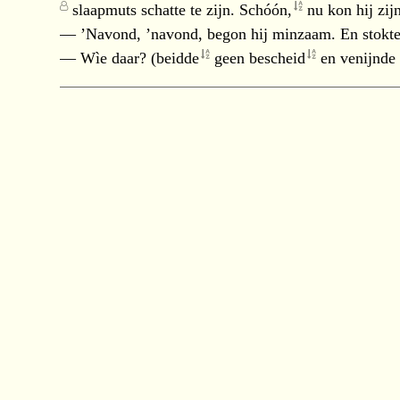
slaapmuts schatte te zijn.
Schóón,
nu kon hij zij
— ’Navond, ’navond, begon hij minzaam. En stok
— Wìe daar? (
beidde
geen
bescheid
en venijnde