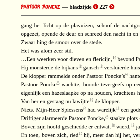
bladzijde
227
gang het licht op de plavuizen, schoof de nachtg
opgezet, opende de deur en schreed den nacht in en 
Zwaar hing de smoor over de stede.
Het was alom zeer stil.
…Een weerken voor dieven en
flericijn,
bevond
P
Hij monsterde de
bijkans
gansch
versluierde hui
De klopper rammelde onder
Pastoor Poncke’s
hant
Pastoor Poncke
wachtte, hoorde tevergeefs op ee
eigenlijk een hazeslaapke op na houden, krachtens
Van her en gestaag nu
lawijtte
de klopper.
Niets.
Mijn-Heer Spiessens
had
warelijk
een god
Driftiger alarmeerde
Pastoor Poncke,
staakte plots
Boven zijn hoofd geschiedde er
entwat,
wierd,
ja
En toen, boven zich,
ried
hij, meer dan hij het, v