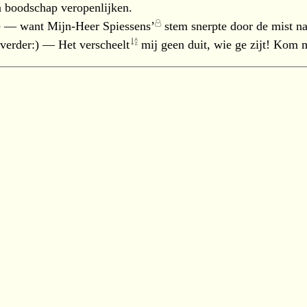
n boodschap veropenlijken.
te — want
Mijn-Heer Spiessens’
stem snerpte door de mist n
 verder:) — Het
verscheelt
mij geen duit, wie ge zijt! Kom m