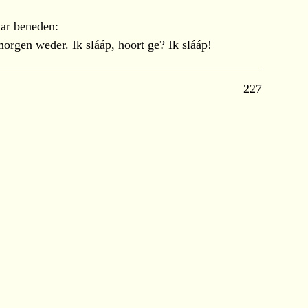
aar beneden:
orgen weder. Ik slááp, hoort ge? Ik slááp!
227