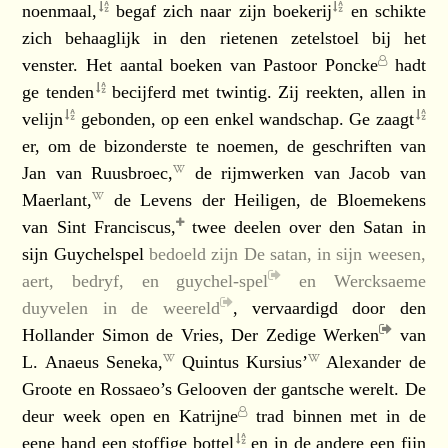
noenmaal,
begaf zich naar zijn
boekerij
en schikte
zich behaaglijk in den rietenen zetelstoel bij het
venster. Het aantal boeken van
Pastoor Poncke
hadt
ge
tenden
becijferd met twintig. Zij reekten, allen in
velijn
gebonden, op een enkel wandschap. Ge
zaagt
er, om de bizonderste te noemen, de geschriften van
Jan van Ruusbroec,
de rijmwerken van
Jacob van
Maerlant,
de Levens der Heiligen, de Bloemekens
van
Sint Franciscus,
twee deelen over den Satan in
sijn Guychelspel
bedoeld zijn
De satan, in sijn weesen,
aert, bedryf, en guychel-spel
en
Wercksaeme
duyvelen in de weereld
, vervaardigd door den
Hollander Simon de Vries,
Der Zedige Werken
van
L. Anaeus Seneka,
Quintus Kursius’
Alexander de
Groote en Rossaeo’s Gelooven der gantsche werelt. De
deur week open en
Katrijne
trad binnen met in de
eene hand een stoffige
bottel
en in de andere een fijn