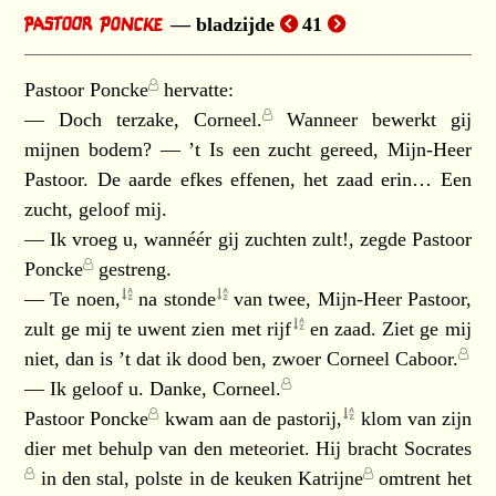
bladzijde
41
Pastoor Poncke
hervatte:
— Doch terzake,
Corneel.
Wanneer bewerkt gij
mijnen bodem? — ’t Is een zucht gereed, Mijn-Heer
Pastoor. De aarde efkes effenen, het zaad erin… Een
zucht, geloof mij.
— Ik vroeg u, wannéér gij zuchten zult!, zegde
Pastoor
Poncke
gestreng.
— Te
noen,
na
stonde
van twee, Mijn-Heer Pastoor,
zult ge mij te uwent zien met
rijf
en zaad. Ziet ge mij
niet, dan is ’t dat ik dood ben, zwoer
Corneel Caboor.
— Ik geloof u. Danke,
Corneel.
Pastoor Poncke
kwam aan de
pastorij,
klom van zijn
dier met behulp van den meteoriet. Hij bracht
Socrates
in den stal, polste in de keuken
Katrijne
omtrent het