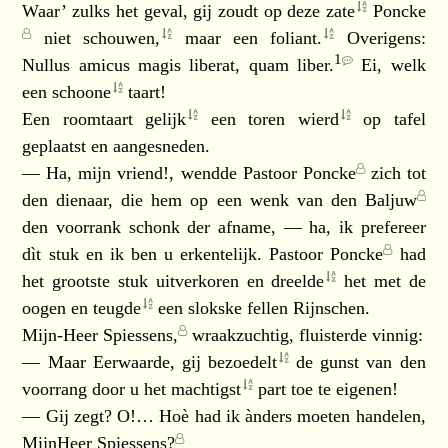
Waar’ zulks het geval, gij zoudt op deze
zate
Poncke
niet
schouwen,
maar een
foliant.
Overigens:
1
Nullus amicus magis liberat, quam liber.
Ei, welk
een
schoone
taart!
Een roomtaart
gelijk
een toren
wierd
op tafel
geplaatst en aangesneden.
— Ha, mijn vriend!, wendde
Pastoor Poncke
zich tot
den dienaar, die hem op een wenk van den
Baljuw
den voorrank schonk der afname, — ha, ik prefereer
dìt stuk en ik ben u erkentelijk.
Pastoor Poncke
had
het grootste stuk uitverkoren en
dreelde
het met de
oogen en
teugde
een slokske fellen Rijnschen.
Mijn-Heer Spiessens,
wraakzuchtig, fluisterde vinnig:
— Maar Eerwaarde, gij
bezoedelt
de gunst van den
voorrang door u het
machtigst
part toe te eigenen!
— Gij zegt? O!… Hoè had ik ànders moeten handelen,
MijnHeer Spiessens?