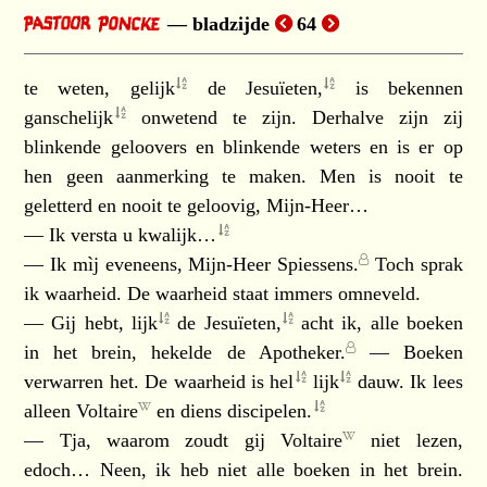
bladzijde
64
te weten,
gelijk
de
Jesuïeten,
is bekennen
ganschelijk
onwetend te zijn. Derhalve zijn zij
blinkende geloovers en blinkende weters en is er op
hen geen aanmerking te maken. Men is nooit te
geletterd en nooit te geloovig, Mijn-Heer…
— Ik versta u
kwalijk…
— Ik mìj eveneens,
Mijn-Heer Spiessens.
Toch sprak
ik waarheid. De waarheid staat immers omneveld.
— Gij hebt,
lijk
de
Jesuïeten,
acht ik, alle boeken
in het brein, hekelde de
Apotheker.
— Boeken
verwarren het. De waarheid is
hel
lijk
dauw. Ik lees
alleen
Voltaire
en diens
discipelen.
— Tja, waarom zoudt gij
Voltaire
niet lezen,
edoch… Neen, ik heb niet alle boeken in het brein.