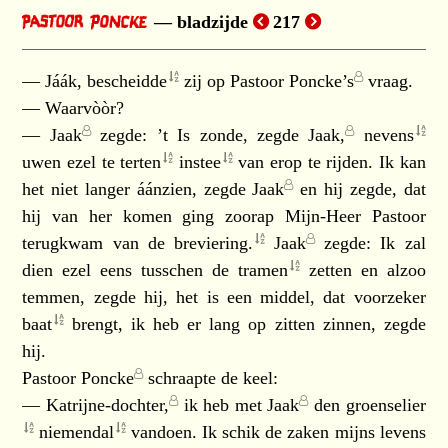
bladzijde
217
— Jáák,
bescheidde
zij op
Pastoor Poncke’s
vraag.
— Waarvòòr?
—
Jaak
zegde: ’t Is zonde, zegde
Jaak,
nevens
uwen ezel te
terten
instee
van erop te rijden. Ik kan
het niet langer áánzien, zegde
Jaak
en hij zegde, dat
hij van her komen ging zoorap Mijn-Heer Pastoor
terugkwam van de
breviering.
Jaak
zegde: Ik zal
dien ezel eens tusschen de
tramen
zetten en alzoo
temmen, zegde hij, het is een middel, dat voorzeker
baat
brengt, ik heb er lang op zitten zinnen, zegde
hij.
Pastoor Poncke
schraapte de keel:
—
Katrijne-dochter,
ik heb met
Jaak
den
groenselier
niemendal
vandoen. Ik schik de zaken mijns levens