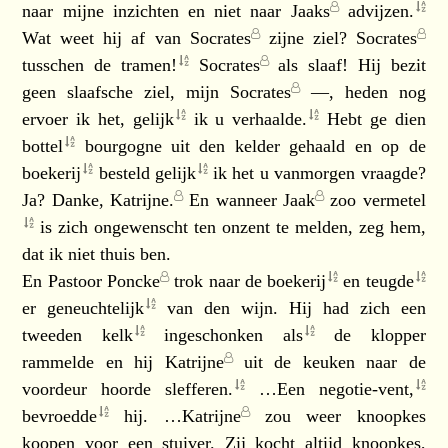
naar mijne inzichten en niet naar
Jaaks
advijzen.
Wat weet hij af van
Socrates
zijne ziel?
Socrates
tusschen de
tramen!
Socrates
als slaaf! Hij bezit
geen slaafsche ziel, mijn
Socrates
—, heden nog
ervoer ik het,
gelijk
ik u
verhaalde.
Hebt ge dien
bottel
bourgogne uit den kelder gehaald en op de
boekerij
besteld
gelijk
ik het u vanmorgen vraagde?
Ja? Danke,
Katrijne.
En wanneer
Jaak
zoo
vermetel
is zich ongewenscht ten onzent te melden, zeg hem,
dat ik niet thuis ben.
En
Pastoor Poncke
trok naar de
boekerij
en
teugde
er
geneuchtelijk
van den wijn. Hij had zich een
tweeden
kelk
ingeschonken
als
de klopper
rammelde en hij
Katrijne
uit de keuken naar de
voordeur hoorde
slefferen.
…Een
negotie-vent,
bevroedde
hij. …
Katrijne
zou weer knoopkes
koopen voor een stuiver. Zij kocht altijd knoopkes,