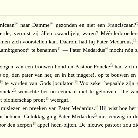
nicaan
naar
Damme
gezonden en niet een
Franciscaan?
rde, vermist zij àllen zwaarlijvig waren? Méérderbroede
t men zich voorstellen kan. Daarom had hij
Pater Medardus,
 „ambtgenoot” te
benamen
—
Pater Medardus
mocht nòg zo
 oogen van een trouwen hond en
Pastoor Poncke
had zich u
soms op, den pater van her, en in het màgere!, op te bouwen 
te worden van Gods
joculator.
Voorzeker bepaalde zijn z
Poncke
wenschte het nu eenmaal niet te gelooven. Die v
et pionierschap
pront
weergaf.
 mislezen en preeken van
Pater Medardus.
Hij wist hoe het
en hebben. Gelukkig ging
Pater Medardus
niet eeuwig in de
oor den
zerpen
appel heen-bijten. De nieuwe pastoor zou zich