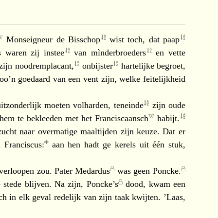
Monseigneur de
Bisschop
wist toch, dat
paap
rs waren zij
instee
van
mìnderbroeders
en vette
zijn
noodremplacant,
onbijster
hartelijke begroet,
o’n goedaard van een vent zijn, welke feitelijkheid
itzonderlijk moeten volharden,
teneinde
zijn oude
en hem te bekleeden met het
Franciscaansch
habijt.
ucht naar overmatige maaltijden zijn keuze. Dat er
an
Franciscus:
aan hen hadt ge kerels uit één stuk,
 verloopen zou.
Pater Medardus
was geen
Poncke.
 stede blijven. Na zijn,
Poncke’s
dood, kwam een
 in elk geval redelijk van zijn taak kwijten. ’Laas,