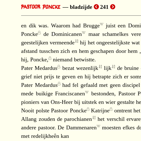
bladzijde
241
en dik was. Waarom had
Brugge
juist een
Domi
Poncke
de
Dominicanen
maar schamelkes veree
geestelijken
vermeende
hij het ongeestelijkste wa
afstand tusschen zich en hem geschapen door hem
hij,
Poncke,
niemand betwistte.
Pater Medardus
bezat
wezenlijk
lijk
de bruine
grief niet prijs te geven en hij betrapte zich er 
Pater Medardus
had fel gefaald met geen
discipel
mede buikige
Franciscanen
bestonden,
Pastoor 
pioniers van Ons-Heer bij uitstek en wier gestalte h
Nooit polste
Pastoor Poncke
Katrijne
omtrent het
Allang zouden de
parochianen
het verschil ervar
andere pastoor. De
Dammenaren
moesten efkes d
met redelijkheên kan