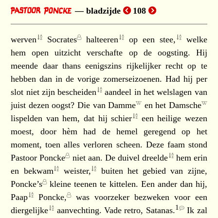
bladzijde
108
werven
Socrates
halteeren
op een
stee,
welke
hem open uitzicht verschafte op de oogsting. Hij
meende daar thans eenigszins rijkelijker recht op te
hebben dan in de vorige zomerseizoenen. Had hij per
slot niet zijn
bescheiden
aandeel in het welslagen van
juist dezen oogst? Die van
Damme
en het
Damsche
lispelden van hem, dat hij
schier
een heilige wezen
moest, door hèm had de hemel geregend op het
moment, toen alles verloren scheen. Deze faam stond
Pastoor Poncke
niet aan. De duivel
dreelde
hem erin
en
bekwam
weister,
buiten het gebied van zijne,
Poncke’s
kleine teenen te kittelen. Een ander dan hij,
Paap
Poncke,
was voorzeker bezweken voor een
1
diergelijke
aanvechting.
Vade retro, Satanas.
Ik zal