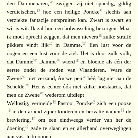
den
Dammenaren,
zwijgen zij niet spoedig, gildig
verdietschen,
hoe een
heilige Poncke
slechts aan
verziekte fantazije ontspruiten kan. Zwart is zwart en
wit is wit. Ik zal hun een bolwassching bezorgen. Maar
ik moet oprecht zeggen, dat men
nievers
zulke straffe
pikkers vindt
lijk
in
Damme.
Een lust voor de
oogen en een lust voor de ziel. Het is door zulk volk,
dat
Damme
Damme
wierd
en bloeide als één der
eerste onder de steden van Vlaanderen. Ware de
Zwene
niet verzand,
Antwerpen
héé, lag niet aan de
Schelde.
Het is echter óók met zùlke noestaards, dat
men de
Zwene
wederom uitdiept!
Wellustig,
vermeide
Pastoor Poncke
zich een
pooze
in den arbeid zijner kinderen en hervatte
nadien
de
breviering,
om een eindweegs verder van her de
doening
gade te slaan en er allerhand overwegingen
aan vast te knoopen.