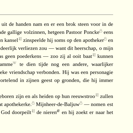
it de handen nam en er een brok steen voor in de
nde gallige volzinnen, hetgeen
Pastoor Poncke
eens
en
kansel
zinspeelde hij soms op den
apotheker
en
 deerlijk verliezen zou — want dit heerschap, o mijn
as geen poederkens — zoo zij al ooit
baat
kunnen
amme
te dien tijde nog een andere, waarlijker
oeke vriendschap verbonden. Hij was een personagie
ortelend in zijnen geest op gronden, die hij immer
eboren zijn en als heiden op hun
reeuwstroo
zullen
at
apothekerke.
Mijnheer-de-Baljuw
—
nomen est
God
doorpeilt
de nieren
en hij zoekt er naar het