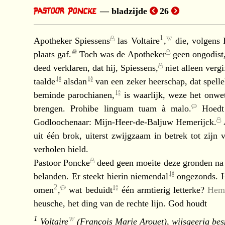
bladzijde
26
1
Apotheker Spiessens
las
Voltaire
,
die, volgens
plaats gaf.
Toch was de
Apotheker
geen ongodist,
deed verklaren, dat hij,
Spiessens,
niet alleen verg
taalde
alsdan
van een zeker heerschap, dat spelle
beminde
parochianen,
is waarlijk, weze het onwe
brengen.
Prohibe linguam tuam à malo.
Hoedt 
Godloochenaar:
Mijn-Heer-de-Baljuw Hemerijck.
uit één brok, uiterst zwijgzaam in betrek tot zij
verholen hield.
Pastoor Poncke
deed geen moeite deze gronden na 
belanden. Er steekt hierin
niemendal
ongezonds. 
2
omen
,
wat
beduidt
één armtierig letterke?
Heme
heusche, het ding van de rechte lijn. God houdt
1
Voltaire
(François Marie Arouet), wijsgeerig bes