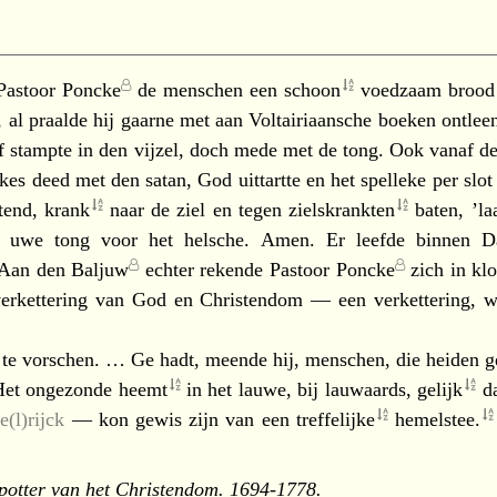
Pastoor Poncke
de menschen een
schoon
voedzaam brood u
 al praalde hij gaarne met aan Voltairiaansche boeken ontlee
if stampte in den vijzel, doch mede met de tong. Ook vanaf d
kes deed met den satan, God uittartte en het spelleke per slot
tend,
krank
naar de ziel en tegen
zielskrankten
baten, ’la
uwe tong voor het helsche. Amen. Er leefde binnen
D
Aan den
Baljuw
echter rekende
Pastoor Poncke
zich in kl
n verkettering van God en Christendom — een verkettering, w
te vorschen. … Ge hadt, meende hij, menschen, die heiden g
Het ongezonde
heemt
in het lauwe, bij lauwaards,
gelijk
d
(l)rijck
— kon gewis zijn van een
treffelijke
hemelstee.
potter van het Christendom. 1694-1778.