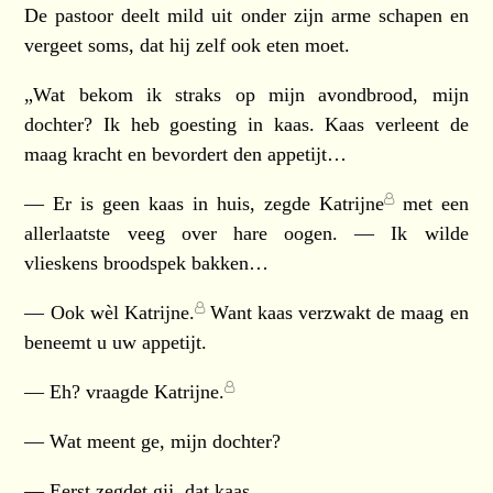
De pastoor deelt mild uit onder zijn arme schapen en
vergeet soms, dat hij zelf ook eten moet.
„Wat bekom ik straks op mijn avondbrood, mijn
dochter? Ik heb goesting in kaas. Kaas verleent de
maag kracht en bevordert den appetijt…
— Er is geen kaas in huis, zegde
Katrijne
met een
allerlaatste veeg over hare oogen. — Ik wilde
vlieskens broodspek bakken…
— Ook wèl
Katrijne.
Want kaas verzwakt de maag en
beneemt u uw appetijt.
— Eh? vraagde
Katrijne.
— Wat meent ge, mijn dochter?
— Eerst zegdet gij, dat kaas…