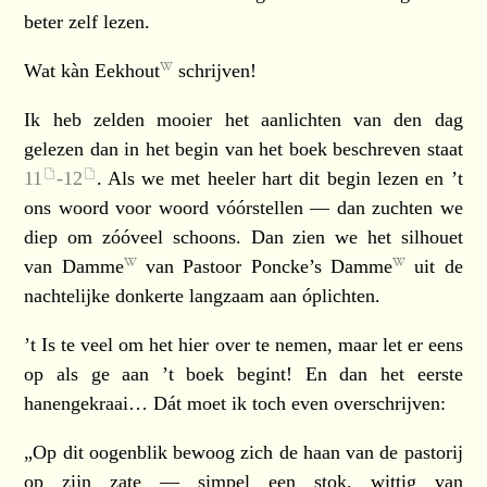
beter zelf lezen.
Wat kàn
Eekhout
schrijven!
Ik heb zelden mooier het aanlichten van den dag
gelezen dan in het begin van het boek beschreven staat
11
-
12
. Als we met heeler hart dit begin lezen en ’t
ons woord voor woord vóórstellen — dan zuchten we
diep om zóóveel schoons. Dan zien we het silhouet
van
Damme
van Pastoor Poncke’s
Damme
uit de
nachtelijke donkerte langzaam aan óplichten.
’t Is te veel om het hier over te nemen, maar let er eens
op als ge aan ’t boek begint! En dan het eerste
hanengekraai… Dát moet ik toch even overschrijven:
„Op dit oogenblik bewoog zich de haan van de pastorij
op zijn zate — simpel een stok, wittig van