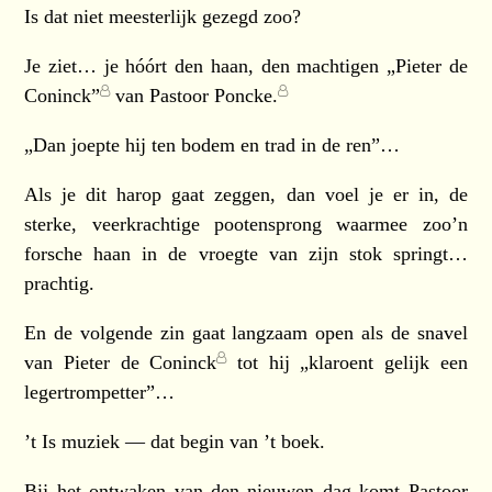
Is dat niet meesterlijk gezegd zoo?
Je ziet… je hóórt den haan, den machtigen
„Pieter de
Coninck”
van
Pastoor Poncke.
„Dan joepte hij ten bodem en trad in de ren”…
Als je dit harop gaat zeggen, dan voel je er in, de
sterke, veerkrachtige pootensprong waarmee zoo’n
forsche haan in de vroegte van zijn stok springt…
prachtig.
En de volgende zin gaat langzaam open als de snavel
van
Pieter de Coninck
tot hij „klaroent gelijk een
legertrompetter”…
’t Is muziek — dat begin van ’t boek.
Bij het ontwaken van den nieuwen dag komt
Pastoor