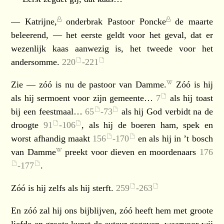
—
Katrijne,
onderbrak
Pastoor Poncke
de maarte
beleerend, — het eerste geldt voor het geval, dat er
wezenlijk kaas aanwezig is, het tweede voor het
andersomme.
220
-
221
Zie — zóó is nu de pastoor van
Damme.
Zóó is hij
als hij sermoent voor zijn gemeente…
7
als hij toast
bij een feestmaal…
65
-
73
als hij God verbidt na de
droogte
91
-
106
, als hij de boeren ham, spek en
worst afhandig maakt
156
-
170
en als hij in ’t bosch
van
Damme
preekt voor dieven en moordenaars
176
-
177
.
Zóó is hij zelfs als hij sterft.
259
-
263
En zóó zal hij ons bijblijven, zóó heeft hem met groote