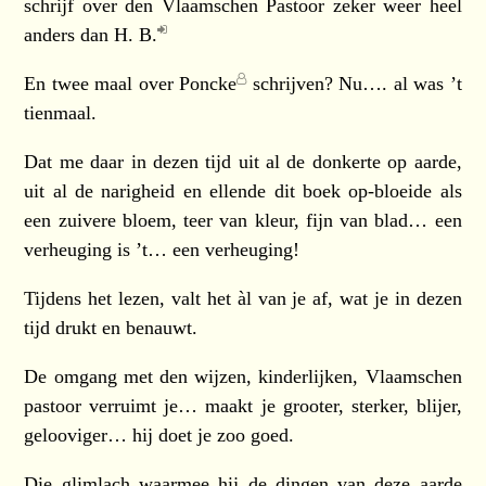
schrijf over den Vlaamschen Pastoor zeker weer heel
anders dan
H. B.
En twee maal over
Poncke
schrijven? Nu…. al was ’t
tienmaal.
Dat me daar in dezen tijd uit al de donkerte op aarde,
uit al de narigheid en ellende dit boek op-bloeide als
een zuivere bloem, teer van kleur, fijn van blad… een
verheuging is ’t… een verheuging!
Tijdens het lezen, valt het àl van je af, wat je in dezen
tijd drukt en benauwt.
De omgang met den wijzen, kinderlijken, Vlaamschen
pastoor verruimt je… maakt je grooter, sterker, blijer,
gelooviger… hij doet je zoo goed.
Die glimlach waarmee hij de dingen van deze aarde