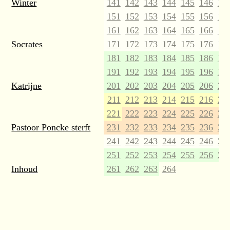
Winter
141
142
143
144
145
146
14
151
152
153
154
155
156
15
161
162
163
164
165
166
16
Socrates
171
172
173
174
175
176
17
181
182
183
184
185
186
18
191
192
193
194
195
196
19
Katrijne
201
202
203
204
205
206
20
211
212
213
214
215
216
21
221
222
223
224
225
226
22
Pastoor Poncke sterft
231
232
233
234
235
236
23
241
242
243
244
245
246
24
251
252
253
254
255
256
25
Inhoud
261
262
263
264