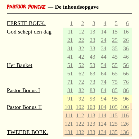
De inhoudsopgave
EERSTE BOEK.
1
2
3
4
5
6
God schept den dag
11
12
13
14
15
16
1
21
22
23
24
25
26
2
31
32
33
34
35
36
3
41
42
43
44
45
46
4
Het Banket
51
52
53
54
55
56
5
61
62
63
64
65
66
6
71
72
73
74
75
76
7
Pastor Bonus I
81
82
83
84
85
86
8
91
92
93
94
95
96
9
Pastor Bonus II
101
102
103
104
105
106
10
111
112
113
114
115
116
11
121
122
123
124
125
126
12
TWEEDE BOEK.
131
132
133
134
135
136
13